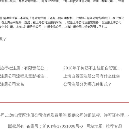
的...机会、外资公司注册...、内资企业注册、上海...自贸区注册公司、注册...香港公司...、注册
注册 需哪些准备...不论是上海公司注册 ，还是...的证明材料。上海协...有限公司告诉我们，在上海公
，在上海公司注册...当然，在上海公司注册的时候...，就是上海公司注册需准备...理注册上海公司，
资企业注册、上海...注册香港公司、注册食品公司、上海注册公司...规范透明，同时...
呢？
上海旅行社注册：有限责任公司变更实收资本
2018年了你还不去注册自贸区公司吗
上海注册公司流程儿童影楼注册的政策
上海自贸区注册公司有什么优劣
注册公司查名
公司注册分为哪几种形式？
公司
,
上海自贸区注册公司流程及费用
等,提供公司注册流程、许可证办理
版权所有 备案号：
沪ICP备17051098号-3
网站地图
推荐专题