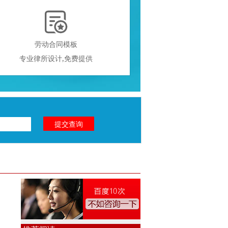

劳动合同模板
专业律所设计,免费提供