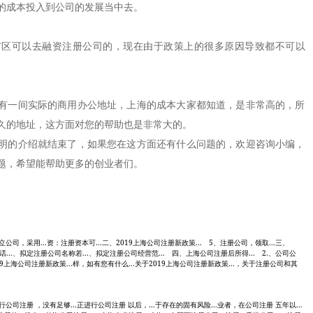
的成本投入到公司的发展当中去。
可以去融资注册公司的，现在由于政策上的很多原因导致都不可以
。
一间实际的商用办公地址，上海的成本大家都知道，是非常高的，所
久的地址，这方面对您的帮助也是非常大的。
的介绍就结束了，如果您在这方面还有什么问题的，欢迎咨询小编，
题，希望能帮助更多的创业者们。
成立公司，采用...资：注册资本可...二、2019上海公司注册新政策... 5、注册公司，领取...三、
电话...、拟定注册公司名称若...、拟定注册公司经营范... 四、上海公司注册后所得... 2.、公司公
9上海公司注册新政策...样，如有您有什么...关于2019上海公司注册新政策...，关于注册公司和其
.进行公司注册 ，没有足够...正进行公司注册 以后，...于存在的固有风险...业者，在公司注册 五年以...