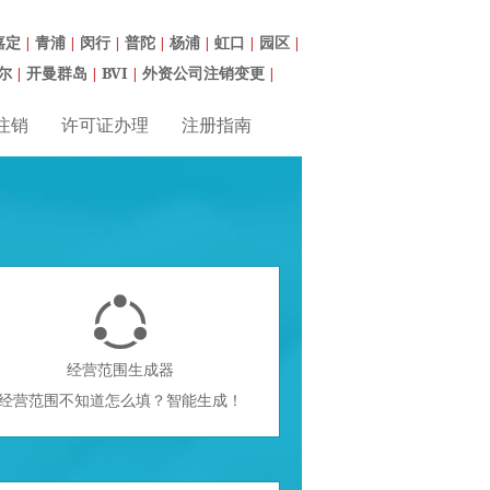
嘉定
青浦
闵行
普陀
杨浦
虹口
园区
|
|
|
|
|
|
|
尔
开曼群岛
BVI
外资公司注销变更
|
|
|
|
注销
许可证办理
注册指南

经营范围生成器
经营范围不知道怎么填？智能生成！