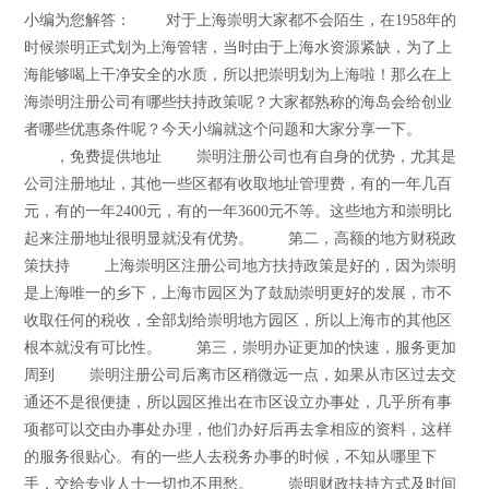
小编为您解答： 对于上海崇明大家都不会陌生，在1958年的
时候崇明正式划为上海管辖，当时由于上海水资源紧缺，为了上
海能够喝上干净安全的水质，所以把崇明划为上海啦！那么在上
海崇明注册公司有哪些扶持政策呢？大家都熟称的海岛会给创业
者哪些优惠条件呢？今天小编就这个问题和大家分享一下。
，免费提供地址 崇明注册公司也有自身的优势，尤其是
公司注册地址，其他一些区都有收取地址管理费，有的一年几百
元，有的一年2400元，有的一年3600元不等。这些地方和崇明比
起来注册地址很明显就没有优势。 第二，高额的地方财税政
策扶持 上海崇明区注册公司地方扶持政策是好的，因为崇明
是上海唯一的乡下，上海市园区为了鼓励崇明更好的发展，市不
收取任何的税收，全部划给崇明地方园区，所以上海市的其他区
根本就没有可比性。 第三，崇明办证更加的快速，服务更加
周到 崇明注册公司后离市区稍微远一点，如果从市区过去交
通还不是很便捷，所以园区推出在市区设立办事处，几乎所有事
项都可以交由办事处办理，他们办好后再去拿相应的资料，这样
的服务很贴心。有的一些人去税务办事的时候，不知从哪里下
手，交给专业人士一切也不用愁。 崇明财政扶持方式及时间