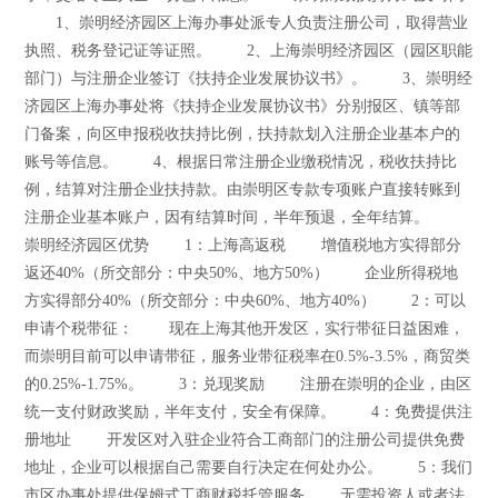
1、崇明经济园区上海办事处派专人负责注册公司，取得营业
执照、税务登记证等证照。 2、上海崇明经济园区（园区职能
部门）与注册企业签订《扶持企业发展协议书》。 3、崇明经
济园区上海办事处将《扶持企业发展协议书》分别报区、镇等部
门备案，向区申报税收扶持比例，扶持款划入注册企业基本户的
账号等信息。 4、根据日常注册企业缴税情况，税收扶持比
例，结算对注册企业扶持款。由崇明区专款专项账户直接转账到
注册企业基本账户，因有结算时间，半年预退，全年结算。
崇明经济园区优势 1：上海高返税 增值税地方实得部分
返还40%（所交部分：中央50%、地方50%） 企业所得税地
方实得部分40%（所交部分：中央60%、地方40%） 2：可以
申请个税带征： 现在上海其他开发区，实行带征日益困难，
而崇明目前可以申请带征，服务业带征税率在0.5%-3.5%，商贸类
的0.25%-1.75%。 3：兑现奖励 注册在崇明的企业，由区
统一支付财政奖励，半年支付，安全有保障。 4：免费提供注
册地址 开发区对入驻企业符合工商部门的注册公司提供免费
地址，企业可以根据自己需要自行决定在何处办公。 5：我们
市区办事处提供保姆式工商财税托管服务 无需投资人或者法