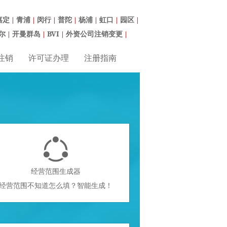
嘉定
青浦
闵行
普陀
杨浦
虹口
园区
|
|
|
|
|
|
|
尔
开曼群岛
BVI
外资公司注销变更
|
|
|
|
注销
许可证办理
注册指南

经营范围生成器
经营范围不知道怎么填？智能生成！