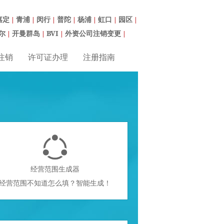
嘉定
青浦
闵行
普陀
杨浦
虹口
园区
|
|
|
|
|
|
|
尔
开曼群岛
BVI
外资公司注销变更
|
|
|
|
注销
许可证办理
注册指南

经营范围生成器
经营范围不知道怎么填？智能生成！