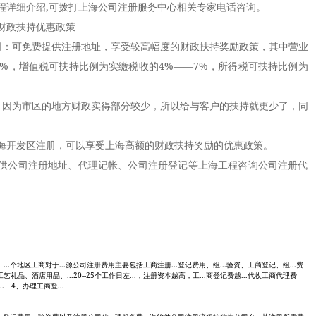
详细介绍,可拨打上海公司注册服务中心相关专家电话咨询。
政扶持优惠政策
：可免费提供注册地址，享受较高幅度的财政扶持奖励政策，其中营业
0%，增值税可扶持比例为实缴税收的4%——7%，所得税可扶持比例为
因为市区的地方财政实得部分较少，所以给与客户的扶持就更少了，同
开发区注册，可以享受上海高额的财政扶持奖励的优惠政策。
公司注册地址、代理记帐、公司注册登记等上海工程咨询公司注册代
...个地区工商对于...源公司注册费用主要包括工商注册...登记费用、组...验资、工商登记、组...费
礼品、酒店用品、...20--25个工作日左...，注册资本越高，工...商登记费越...代收工商代理费
. 4、办理工商登...