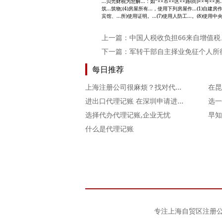
...贝壳财税为您解...：如“××市××区××路(街)××号×
筑...筑物;(4)房屋所有...，使用下列房屋作...(1)自建房
宾馆、...所)使用证明。...(7)使用人防工...。(8)使用
上一篇：
中国人税收负担66来自增值
下一篇：
军转干部自主择业免征个人所
每日推荐
上海注册公司很麻烦？找对代理才是关键
进出口代理记账 在深圳申请进出口权有哪些好处？
选择代办代理记账,企业无忧
什么是代理记账
专注
上海自贸区注册