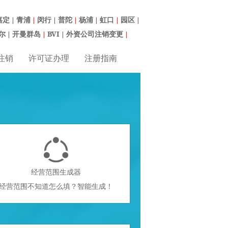
嘉定
青浦
闵行
普陀
杨浦
虹口
园区
|
|
|
|
|
|
|
尔
开曼群岛
BVI
外资公司注销变更
|
|
|
|
注销
许可证办理
注册指南

经营范围生成器
经营范围不知道怎么填？智能生成！