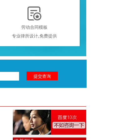

劳动合同模板
专业律所设计,免费提供