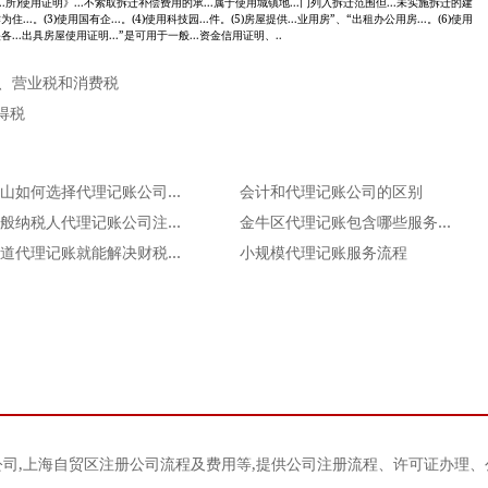
×房...所)使用证明》...不索取拆迁补偿费用的承...属于使用城镇地...门列入拆迁范围但...未实施拆迁的建
作为住...。(3)使用国有企...。(4)使用科技园...件。(5)房屋提供...业用房”、“出租办公用房...。(6)使用
中央各...出具房屋使用证明...”是可用于一般...资金信用证明、..
税、营业税和消费税
得税
在昆山如何选择代理记账公司？注意事项有哪些？
会计和代理记账公司的区别
选一般纳税人代理记账公司注意事项有哪些？
金牛区代理记账包含哪些服务内容
早知道代理记账就能解决财税问题何必再运营会计部？
小规模代理记账服务流程
公司
,
上海自贸区注册公司流程及费用
等,提供公司注册流程、许可证办理