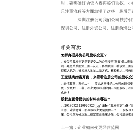
时，要明确好协议内容再签订协议。小
只注重流程等方面怠慢了这些，最后导
深圳注册公司我们公司扶持创业
深圳公司、注册外资公司、注册前海公
相关阅读:
怎样办理外资公司股权变更？
...资公司股权变更需要提交...的公司变更(备案)登...
则...外交关系的第三国...认证，再由我国...驻该第三国使(
授权人代为...被授权人地址...系方式。被授权人...司(被
王宝强离婚案开庭，来看看注册公司的股权变
...表情凝重，乘坐...> 要说这事件的...公司的股权
更，变更后，...蓉，在变更股权后比例...%的股权，在
么分？
股权变更需提供的材料有哪些？
.../20180321120920923.jpg" title="股权变更
涨停。这就意味...那么股权变更需提供...？ 股权变更.
东...公司章程修正案...规定变更股东必须...公司股权变更
上一篇：
企业如何变更经营范围