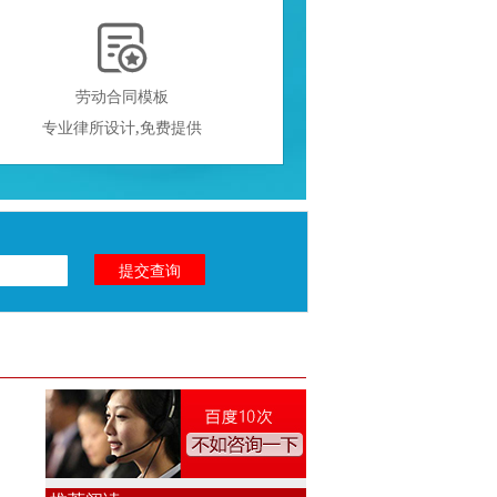

劳动合同模板
专业律所设计,免费提供