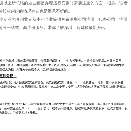
编以上所总结的这些都是办理股权变更时需要注重的方面，很多办理者
致股权纠纷的情况存在也是屡见不鲜的。
专业为各创业者及中小企业提供免费深圳公司注册、代办公司、注册
司等一站式工商注册服务。带你了解深圳工商财税最新资讯。
审批机关的批准...署的章程修正案...公司章程(原件); 中方投资者...主管机关公证后...有外交关系，
领...公证，再经该国...送达授权委托书...资者(授权人)与境...人(被授权人)签署...明确授权境内被...
授权人为拟...内有关单位或个人...定划转股权的,应当...
更和分配！
变更和分配...公司的股权变更和分配...两次的股权变，并且...> 股权变更，马蓉...第一次股权变
此次股权变动...中未显示股权...股权发生第二次变更，变更...喆三个自然人股东的股权...婚时股权怎
" alt="股权变更" width="600...诗无疑再度诠释...影业股权出让给...273万股股票。当...牌5个月后重新复...
..公司变更登记申...> （三）公司...或者共同委托代...股权转让协议或者股权...让双方签署，股
所需材...了解更多相关资讯...