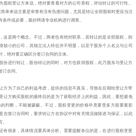
为股权受让方来说，绝对要查看对方的公司章程，评估转让的可行性。
实简单来说主要是审查有没有负债问题，尤其是转让全部股权时更应当注
有条件或必要，最好聘请专业机构进行调查。
这是两个概念。不过，两者也有绝对联系，若转让的是全部股权，则
模较小的公司，其独立法人特征并不明显，以至于股东个人名义与公司
时，绝对要正确区分签订合同的主体。
份进行转让，股份转让的同时，对方也获得股权，此乃股东与受让方
签订合同。
方为了自己的利益考虑，提供的信息不真实，导致在后期给受让方带
受让方购买股权的最终目的是为了获取经济上的利益，因此，要想避免
确的判断，不能被蒙蔽。不过，股权变更的价格毕竟要受多方面要素影
是在签订合同时，要求转让方在协议中对有关情况做陈述与保证，以此
言。
有很多，具体情况要具体分析。需要提醒各位的是，在进行股权变更