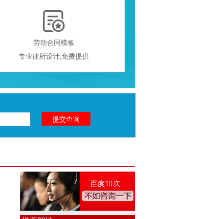

劳动合同模板
专业律所设计,免费提供