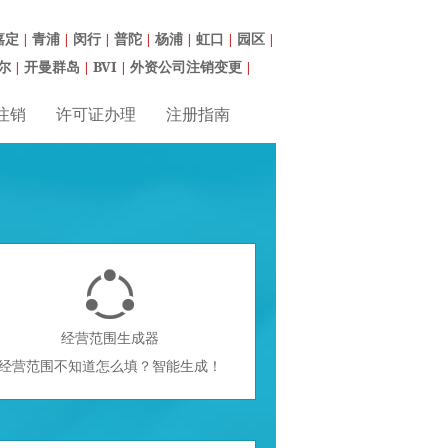
嘉定
青浦
闵行
普陀
杨浦
虹口
园区
|
|
|
|
|
|
|
尔
开曼群岛
BVI
外资公司注销变更
|
|
|
|
注销
许可证办理
注册指南

经营范围生成器
经营范围不知道怎么填？智能生成！