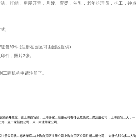
、打蜡，房屋开荒，月嫂、育婴，催乳，老年护理员，护工，钟点
式;
复印件;(注册在园区可由园区提供)
件，照片2张;
工商机构申请注册了。
三是政策的开放度...驻上海自贸区。上海多家...注册公司有什么政策优...资注册公司，上海自贸...天，一
海...立一家新的公司，未...内注册家公司。
贸区注册公司优...惠政策详...;上海自贸区注册公司上海自贸区公司注册...册公司。 为什么那么多...人选