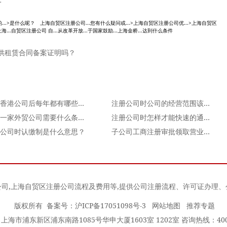
.
的...>是什么呢？ 上海自贸区注册公司...您有什么疑问或...>上海自贸区注册公司优...>上海自贸区
海...自贸区注册公司 自...从改革开放...于国家鼓励...上海金桥...达到什么条件
供租赁合同备案证明吗？
注册香港公司后每年都有哪些费用要交？
注册公司时公司的经营范围该怎么填写72746
注册一家外贸公司需要什么条件？
注册公司时怎样才能快速的通过公司名称登记
公司时认缴制是什么意思？
子公司工商注册审批领取营业执照所需材料
公司
,
上海自贸区注册公司流程及费用
等,提供公司注册流程、许可证办理
版权所有 备案号：
沪ICP备17051098号-3
网站地图
推荐专题
海市浦东新区浦东南路1085号华申大厦1603室 1202室 咨询热线：400-0