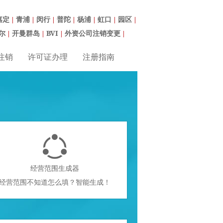
嘉定
青浦
闵行
普陀
杨浦
虹口
园区
|
|
|
|
|
|
|
尔
开曼群岛
BVI
外资公司注销变更
|
|
|
|
注销
许可证办理
注册指南

经营范围生成器
经营范围不知道怎么填？智能生成！