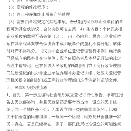
（6）章程的修改程序；
（7）终止程序和终止后资产的处理；
（8）需要由章程规定的其他事项。合伙制的民办非企业单位的章
程可为其合伙协议，合伙协议可省去第（4）条内容；个体民办非
企业单位的章程可省去第（3）、（4）条内容。民办非企业单位
须在其章程草案或合伙协议中载明该单位的盈利不得分配，解体
时财产不得私分。《民办非企业单位登记管理暂行条例》施行前
已经成立的民办非企业单位，应当依照条例及本登记须知的规定
办理申请登记。已在各级人民政府的编制部门或工商行政管理部
门注册登记的民办非企业单位办理补办登记手续，还应向登记管
理机关提交编制部门或工商行政管理部门准予注销的证明文件。
四、民非组织办理流程
1、首先，第一步是编写社会组织成立登记可行性报告。拿着这报
告去民政部咨询，并且民政部还需要考察当地一设立的民非组
织，同一个地区是不会让无限设立同一类的民非组织的，比如，
关于帕金森的民非组织，一般同一个区域，民政局只会批准一家
民非存在。若是已经存在一家了，那民政局批准设立的可能性就