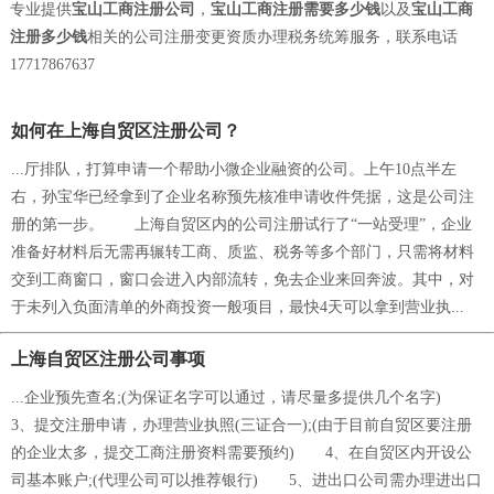
专业提供
宝山工商注册公司
，
宝山工商注册需要多少钱
以及
宝山工商
注册多少钱
相关的公司注册变更资质办理税务统筹服务，联系电话
17717867637
如何在上海自贸区注册公司？
...厅排队，打算申请一个帮助小微企业融资的公司。上午10点半左
右，孙宝华已经拿到了企业名称预先核准申请收件凭据，这是公司注
册的第一步。 上海自贸区内的公司注册试行了“一站受理”，企业
准备好材料后无需再辗转工商、质监、税务等多个部门，只需将材料
交到工商窗口，窗口会进入内部流转，免去企业来回奔波。其中，对
于未列入负面清单的外商投资一般项目，最快4天可以拿到营业执...
上海自贸区注册公司事项
...企业预先查名;(为保证名字可以通过，请尽量多提供几个名字)
3、提交注册申请，办理营业执照(三证合一);(由于目前自贸区要注册
的企业太多，提交工商注册资料需要预约) 4、在自贸区内开设公
司基本账户;(代理公司可以推荐银行) 5、进出口公司需办理进出口