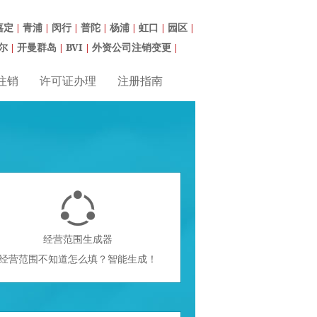
嘉定
青浦
闵行
普陀
杨浦
虹口
园区
|
|
|
|
|
|
|
尔
开曼群岛
BVI
外资公司注销变更
|
|
|
|
注销
许可证办理
注册指南

经营范围生成器
经营范围不知道怎么填？智能生成！