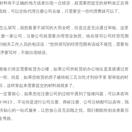
材料有不正确的地方或者出现一点错误，就需要把提交的材料改正后再
流程，可以交给代理注册公司去做，只需要交一些代理费就可以了。
么填写，就想着要不就写的大而全吧，但是总是无法通过审核。这里
注册一家公司，注册公司就需要办理营业执照。他在填写公司经营范围
到相关工作人员的电话说：“您所填写的经营范围有误或不规范，需要给
顺序要写对，不能出现错误。
板们肯定需要租赁办公楼，如果公司所租赁的办公地址是直接通过房
一些。但是，如果您租赁的房子被转租三五次吃才到你手里 那审批的时
权，这样算起来需要提交的材料就很多了。
定要留心，如果您在注册公司的过程中遇到了疑难问题，可以来咨询
18-9613 。不论你是进行公司注册、商标注册、公司注销都可以咨询，我
供贴心的一站式服务，让您放心且无后顾之忧。我们都能给创业者最完
走弯路。