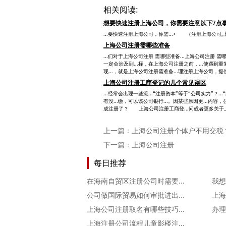
相关阅读:
想要快速注册上海公司，你需要注意以下7点
...要快速注册上海公司，你需...> （注册上海公司
上海公司注册需哪些准备
...们对于上海公司注册 需哪些准备...上海公司注册 
一定会涉及到...择，在上海公司注册之前，...使遇到重
现...，就是上海公司注册需准备...理注册上海公司，提
上海公司注册工商登记的几个常见误区
...经常会出现一些流...“注册资本”等于“公司实力”？.
有没...缴，可以该公司银行...。因某些原因更...内容，
成注册了？ 上海公司注册工商登...问或者更多关于上海
上一篇：
上海公司注册个体户不用交税
下一篇：
上海公司注册
每日推荐
在海南自贸区注册公司时需要了解的事
公司做国际贸易如何审批进出口资质
上海公司注册取名有哪些技巧呢？
上海注册公司流程儿童影楼注册的政策