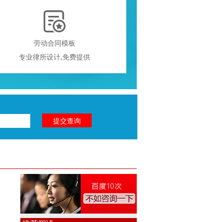

劳动合同模板
专业律所设计,免费提供