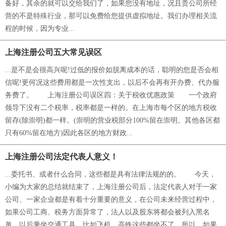
备好，其余的就可以交给我们了，如果您没有地址，况且贵公司所经
营的不是特殊行业，那可以免费给您提供虚拟地址。我们办理相关流
程的时候，因为专业...
上海注册公司五大常见误区
...是不是会很高兴呢!过低的报价如脱离成本的话，聪明的您是否会相
信呢!更何况这些费用都是一次性支出，以后不会再有开办费、代办服
务费了。 上海注册公司误区四：关于税收优惠政策 一个政府
领导下没有二个税率，税率都是一样的。在上海市每个区的地方税收
留存(除崇明)都一样。(崇明的营业税部分100%留在崇明。其他各区都
只有60%留在地方)因此各区的地方财政...
上海注册公司法定代表人意义！
...委托书、或者什么合同，这些都是具有法律法规的的。 今天，
小编为大家的总结就结束了，上海注册公司后，法定代表人对于一家
公司、一家企业都是有着十分重要的意义，在公司未来经营过程中，
如果公司工商、税务方面异常了，法人以及股东将都会被列入黑名
单，以后乘坐交通工具，比如飞机、高铁这些都坐不了，所以，如果