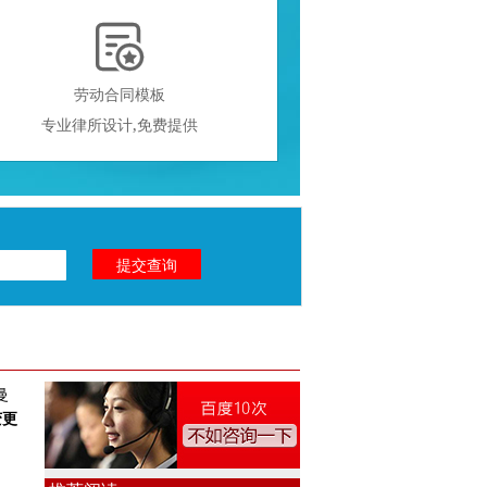

劳动合同模板
专业律所设计,免费提供
曼
变更