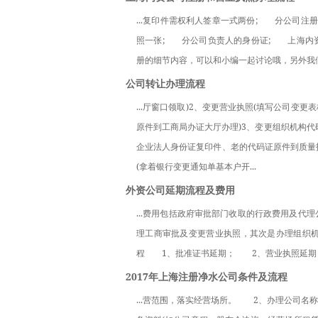
...复印件需权利人签章一式两份;　　分公司
照一张;　　分公司负责人的身份证;　　上海
册的细节内容，可以和小编一起讨论哦，另外我们
公司转让办理流程
...厅窗口领取)2、变更营业执照(填写公司
原件到工商局办证大厅办理)3、变更组织机构
企业法人身份证复印件、老的代码证原件到质量技
(拿着银行变更通知单基本户开...
外资公司延期流程及费用
...费用包括政府审批部门收取的行政费用及
理工商审批及变更营业执照，其次是办理组织
程　　1、批准证书延期；　　2、营业执照延期；
2017年上海注册净水公司条件及流程
...营范围，落实经营场所。　　2、办理公司名