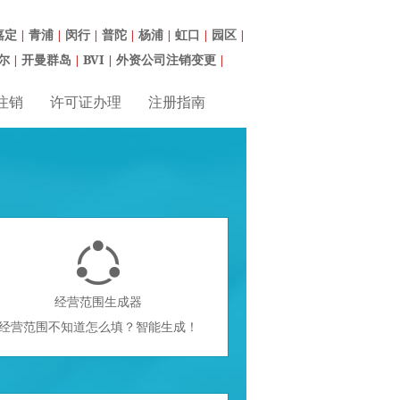
嘉定
青浦
闵行
普陀
杨浦
虹口
园区
|
|
|
|
|
|
|
尔
开曼群岛
BVI
外资公司注销变更
|
|
|
|
注销
许可证办理
注册指南

经营范围生成器
经营范围不知道怎么填？智能生成！