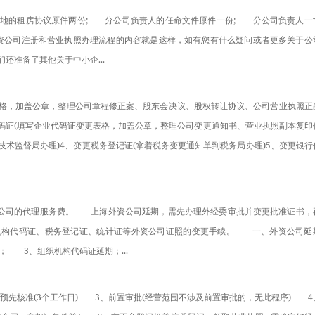
注册地的租房协议原件两份;　　分公司负责人的任命文件原件一份;　　分公司负责人一
内资公司注册和营业执照办理流程的内容就是这样，如有您有什么疑问或者更多关于公
还准备了其他关于中小企...
变更表格，加盖公章，整理公司章程修正案、股东会决议、股权转让协议、公司营业执照正
代码证(填写企业代码证变更表格，加盖公章，整理公司变更通知书、营业执照副本复印
术监督局办理)4、变更税务登记证(拿着税务变更通知单到税务局办理)5、变更银行
代理公司的代理服务费。　　上海外资公司延期，需先办理外经委审批并变更批准证书，
机构代码证、税务登记证、统计证等外资公司证照的变更手续。　　一、外资公司延
　　3、组织机构代码证延期；...
称预先核准(3个工作日)　　3、前置审批(经营范围不涉及前置审批的，无此程序)　　4