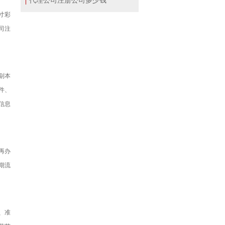
寸彩
司注
副本
件、
信息
再办
期流
、准