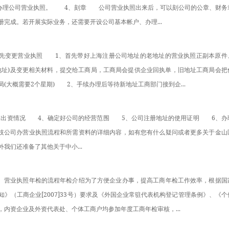
.办理公司营业执照。　　4、刻章　　公司营业执照出来后，可以刻公司的公章、财务
完成。若开展实际业务，还需要开设公司基本帐户、办理...
一步先变更营业执照　　1、首先带好上海注册公司地址的老地址的营业执照正副本原件
地址)及变更相关材料，提交给工商局，工商局会提供企业回执单，旧地址工商局会把
大概需要2个星期)　　2、手续办理后等待新地址工商部门接到企...
东的出资情况　　4、确定好公司的经营范围　　5、公司注册地址的使用证明　　6、办
技公司办营业执照流程和所需资料的详细内容，如有您有什么疑问或者更多关于金山
我们还准备了其他关于中小...
。一、营业执照年检的流程年检介绍为了方便企业办事，提高工商年检工作效率，根据国
》（工商企业[2007]33号）要求及《外国企业常驻代表机构登记管理条例》、《个
内资企业及外资代表处、个体工商户均参加年度工商年检审核，...