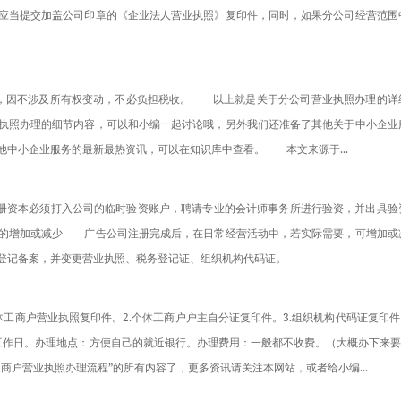
应当提交加盖公司印章的《企业法人营业执照》复印件，同时，如果分公司经营范围
转移，因不涉及所有权变动，不必负担税收。　　以上就是关于分公司营业执照办理的详
执照办理的细节内容，可以和小编一起讨论哦，另外我们还准备了其他关于中小企业
中小企业服务的最新最热资讯，可以在知识库中查看。　　本文来源于...
，注册资本必须打入公司的临时验资账户，聘请专业的会计师事务所进行验资，并出具验
的增加或减少　　广告公司注册完成后，在日常经营活动中，若实际需要，可增加或
登记备案，并变更营业执照、税务登记证、组织机构代码证。
个体工商户营业执照复印件。2.个体工商户户主自分证复印件。3.组织机构代码证复印件。
工作日。办理地点：方便自己的就近银行。办理费用：一般都不收费。（大概办下来要6
商户营业执照办理流程”的所有内容了，更多资讯请关注本网站，或者给小编...