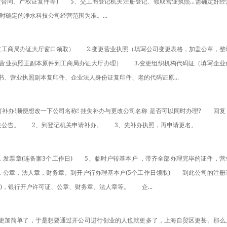
合同、产权证复件等)　　5、交工商登记机关注册登记、领取营业执照...需确定好经
时确定的净水科技公司经营范围为准。...
表》（工商局办证大厅窗口领取）　　2.变更营业执照（填写公司变更表格，加盖公章，整
营业执照正副本原件到工商局办证大厅办理）　　3.变更组织机构代码证（填写企业
、营业执照副本复印件、企业法人身份证复印件、老的代码证原...
何补办!顺便想改一下公司名称! 挂失补办与更改公司名称 是否可以同时办理?　　回复
失公告。　　2、到登记机关申请补办。　　3、先补办执照，再申请更名。
章，发票章(连备案3个工作日)　　5、临时户转基本户 ，带齐全部办理完毕的证件，营
，公章，法人章，财务章。到开户行办理基本户(5个工作日领取)　　到此公司的注册
)，银行开户许可证、公章、财务章、法人章等。　　企...
注册更加简单了，于是想要通过开公司进行创业的人也就更多了，上海自贸区更甚。那么