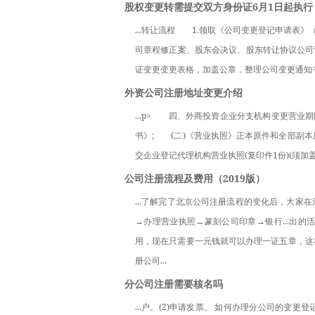
股权变更转需提交双方身份证6月1日起执行
...转让流程　　1.领取《公司变更登记申请
司章程修正案、股东会决议、股东转让协议公司
证变更变更表格，加盖公章，整理公司变更通知书
外资公司注册地址变更介绍
...p>　　四、外商投资企业分支机构变更营
书》;　　(二)《营业执照》正本原件和全部副本原
交企业登记代理机构营业执照(复印件1份)(须加盖
公司注册流程及费用（2019版）
...了解完了北京公司注册流程的变化后，大
→办理营业执照→篆刻公司印章→银行...出
用，现在只需要一元钱就可以办理一证五章，这
册公司...
分公司注册需要核名吗
...户。(2)申请发票。 如何办理分公司的