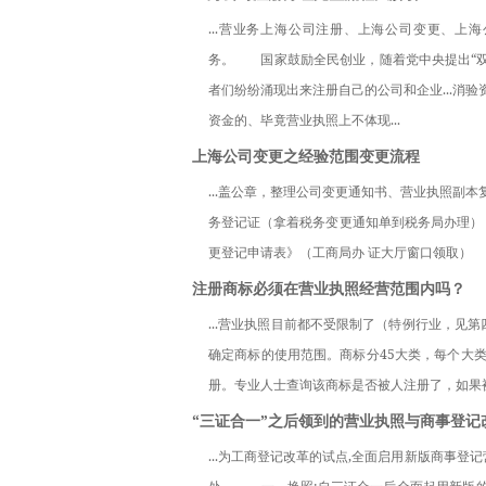
...营业务上海公司注册、上海公司变更、
务。　　国家鼓励全民创业，随着党中央提出“
者们纷纷涌现出来注册自己的公司和企业...消
资金的、毕竟营业执照上不体现...
上海公司变更之经验范围变更流程
...盖公章，整理公司变更通知书、营业执照副
务登记证（拿着税务变更通知单到税务局办理）
更登记申请表》（工商局办 证大厅窗口领取）　　
注册商标必须在营业执照经营范围内吗？
...营业执照目前都不受限制了（特例行业，见
确定商标的使用范围。商标分45大类，每个大
册。专业人士查询该商标是否被人注册了，如果被注
“三证合一”之后领到的营业执照与商事登记
...为工商登记改革的试点,全面启用新版商事