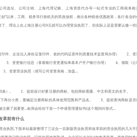
上海公司选址、公司注销、上海代理记账、上海资质代办等一站式专业的工商税务相
双创”以来，工商、税务等行政机关的简政放权，推出各种税收优惠政策，各行各业的
验资了、理论上在上海注册公司0元就可以办理营业执照了、但实际上还是需要认缴一些
本复印件、企业法人身份证复印件、老的代码证原件到质量技术监督局办理）　　2、变
　　3、变更银行信息（拿着银行变更通知单基本户开户银行办理）　　4、领取《公
5、变更营业执照（填写公司变更表格，加盖...
第四条）。　　1、提前设计好要注册的商标。包括商标图案、中文和英文的名字。　　
类下再分小类，要确定注册商标的具体使用范围和产品名。　　3、提前查询商标是否
册了就要更...标局会给你下发一个申请受理通知书(这个期间叫形式...
改革前有什么
登记营业执照,下面本站最新整理了三证合一后新版营业执照和改革前的营业执照的几大不