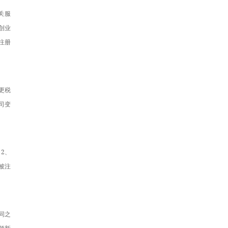
关服
创业
注册
更税
司变
2、
被注
同之