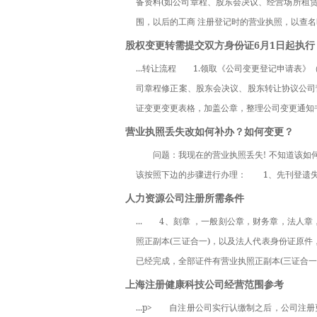
备资料(如公司章程、股东会决议、经营场所租赁
围，以后的工商 注册登记时的营业执照，以查名
股权变更转需提交双方身份证6月1日起执行
...转让流程　　1.领取《公司变更登记申请
司章程修正案、股东会决议、股东转让协议公司
证变更变更表格，加盖公章，整理公司变更通知书
营业执照丢失改如何补办？如何变更？
　　问题：我现在的营业执照丢失! 不知道该如
该按照下边的步骤进行办理：　　1、先刊登遗
人力资源公司注册所需条件
...　　4、刻章 ，一般刻公章，财务章，法人
照正副本(三证合一)，以及法人代表身份证原件
已经完成，全部证件有营业执照正副本(三证合一
上海注册健康科技公司经营范围参考
...p>　　自注册公司实行认缴制之后，公司