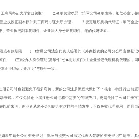
表》（工商局办证大厅窗口领取）　　2.变更营业执照（填写公司变更表格，加盖公章，整
营业执照正副本原件到工商局办证大厅办理）　　3.变更组织机构代码证（填写企业
、营业执照副本复印件、企业法人身份证复印件、老的代码证原...
业期限或有效期限　　(一)隶属公司法定代表人签署的《外商投资的公司分公司变更登记
件;　　(三)经办人身份证明(复印件1份)(核对原件);由企业登记代理机构代理的，同
本企业印章，并注明“与原件一致...
家在注册公司时也就避免了很多弯路，新的公司注册流程大致如下：核名→特殊行业前置
的活动来说，不仅免除创业者注册公司过程中需要的代理费用，更是免除了公司注册官
在以前来说，创业者从来不会相信会有这样的事情发生，不仅免收代理费用，而且自
变更登记如果申请分公司变更登记，就应当提交公司法定代表人签署的变更登记申请书。具