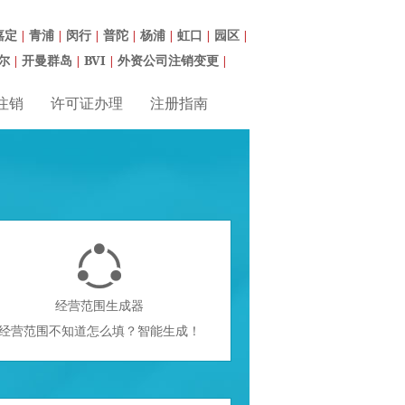
嘉定
青浦
闵行
普陀
杨浦
虹口
园区
|
|
|
|
|
|
|
尔
开曼群岛
BVI
外资公司注销变更
|
|
|
|
注销
许可证办理
注册指南

经营范围生成器
经营范围不知道怎么填？智能生成！