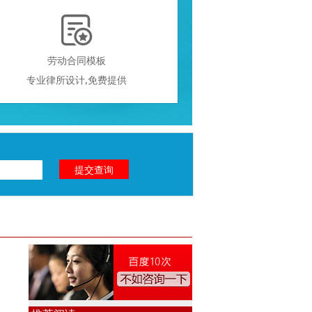

劳动合同模板
专业律所设计,免费提供