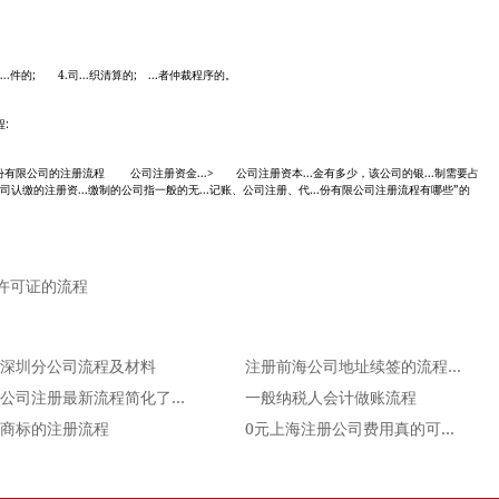
...件的; 4.司...织清算的; ...者仲裁程序的。
:
.股份有限公司的注册流程 公司注册资金...> 公司注册资本...金有多少，该公司的银...制需要占
记公司认缴的注册资...缴制的公司指一般的无...记账、公司注册、代...份有限公司注册流程有哪些”的
许可证的流程
深圳分公司流程及材料
注册前海公司地址续签的流程是怎样的呢？不续签会有什么
苏州公司注册最新流程简化了么？
一般纳税人会计做账流程
商标的注册流程
0元上海注册公司费用真的可能吗？