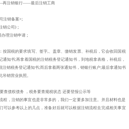
再注销银行——最后注销工商
注销备案>;
销公司) ;
办理注销申请 ;
按国税的要求填写、签字,、盖章、缴销发票、补税后，它会收回国税
记通知书;再拿着国税的注销税务登记通知书，到地税拿表格，补税后，
税注销税务登记通知书;而后拿着两张通知书，销银行账户;最后拿通知书
此吊销营业执照。
查债权债务 ，税务要查规税状态 还要登报公示等
程，注销的事宜也是非常多的，我们一定要多加注意。并且材料也是
们可以参考以上的几点，准备好后就可以根据注销流程去完成相关事宜