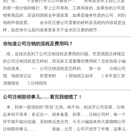
的广告。 8.去银行开立公司验资户： 所有股东带上自己入股
的那一部分钱到银行，带上公司章程、工商局发的...如果你的公司是
销售商品的，应该到国税去申请发票，如果是服务性质的公司，则到
地税申领发票。 金水区注册公司需要的材料及流程的内容就是这
样，如您有什么疑问或者更多关于金水区注册的细节...
你知道公司注销的流程及费用吗？
...续，这就涉及到了公司注销流程及费用的问题。究竟我国法律规定
的公司注销流程是怎样的，而实际又需要哪些费用呢？且听协富小编
为你道来。 一、公司注销流程是怎样的 第一步 注销公司
国、地税登记证 所需资料: 1.国地税正副本 2.本年度汇算
清缴报告 3.注销报告
公司注销那些事儿……看完我都慌了！
...来，刮来一股强劲的“双创”之风。殊不知，创业开公司容易，注销
起来却不简单；多证合一、税务备案、刻章……注销公司时，每一个
环节都不能出纰漏，否则将后患无穷。今天小编就来和大家聊聊公司
注销那些事儿…… 老板：元芳，公司不想开了咋整，这事儿