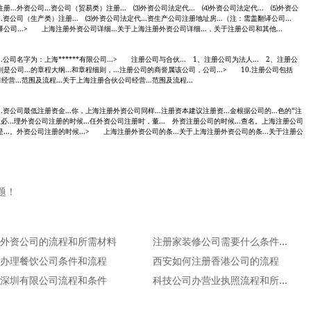
...外资公司...资公司（贸易类）注册... ⑶外资公司法定代... ⑷外资公司法定代... ⑸外资公
..资公司（生产类）注册... ⑶外资公司法定代...资生产公司注册地址房...（注：需盖翻译公司...
译公司...> 上海注册外资公司详细...关于上海注册外资公司详细...，关于注册公司和其他...
.公司名字为：上海******有限公司...> 注册公司与合伙... 1、注册公司为法人... 2、注册公
是公司...的章程大纲...和章程细则，...注册公司的商誉属该公司，公司...> 10.注册公司包括
营...范围及流程...关于上海注册合伙公司经营...范围及流程...
..资公司最低注册资金...你，上海注册外资公司同样...注册资本建议注册资...金根据公司的...色的“注
必...理外资公司注册的时候...任外资公司注册时，董... 外资注册公司的时候...查名。上海注册公司
是...。外资公司注册的时候...> 上海注册外资公司的条...关于上海注册外资公司的条...关于注册公
题！
外资公司的流程和所需材料
注册家装修公司需要什么条件流程？
办理餐饮公司条件和流程
西安如何注册香港公司的流程
深圳有限公司流程和条件
科技公司办营业执照流程和所需资料2017