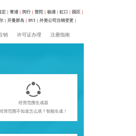
嘉定
青浦
闵行
普陀
杨浦
虹口
园区
|
|
|
|
|
|
|
尔
开曼群岛
BVI
外资公司注销变更
|
|
|
|
注销
许可证办理
注册指南

经营范围生成器
经营范围不知道怎么填？智能生成！