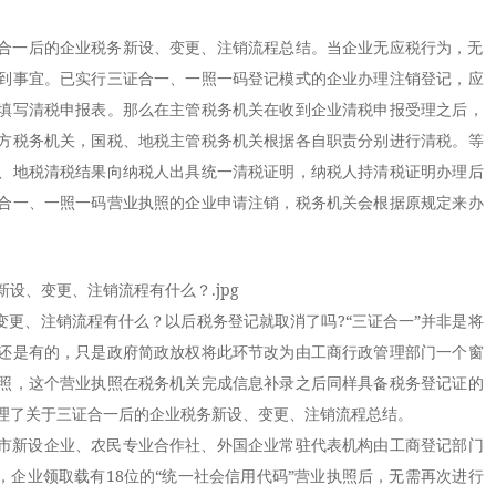
合一后的企业税务新设、变更、注销流程总结。当企业无应税行为，无
到事宜。已实行三证合一、一照一码登记模式的企业办理注销登记，应
填写清税申报表。那么在主管税务机关在收到企业清税申报受理之后，
方税务机关，国税、地税主管税务机关根据各自职责分别进行清税。等
、地税清税结果向纳税人出具统一清税证明，纳税人持清税证明办理后
合一、一照一码营业执照的企业申请注销，税务机关会根据原规定来办
更、注销流程有什么？以后税务登记就取消了吗?“三证合一”并非是将
还是有的，只是政府简政放权将此环节改为由工商行政管理部门一个窗
照，这个营业执照在税务机关完成信息补录之后同样具备税务登记证的
理了关于三证合一后的企业税务新设、变更、注销流程总结。
本市新设企业、农民专业合作社、外国企业常驻代表机构由工商登记部门
，企业领取载有18位的“统一社会信用代码”营业执照后，无需再次进行