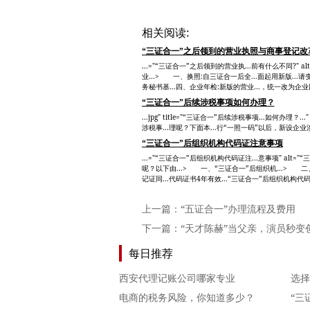
相关阅读:
“三证合一”之后领到的营业执照与商事登记改
...="“三证合一”之后领到的营业执...前有什么不同?" a
业...> 一、换照:自三证合一后全...面起用新版...
务秘书基...四、企业年检:新版的营业...，统一改为企业网
“三证合一”后续涉税事项如何办理？
...jpg" title="“三证合一”后续涉税事项...如何办理
涉税事...理呢？下面本...行“一照一码”以后，新设企业涉
“三证合一”后组织机构代码证注意事项
...="“三证合一”后组织机构代码证注...意事项" alt
呢？以下由...> 一、“三证合一”后组织机...> 二
记证同...代码证书4年有效...“三证合一”后组织机构代码证
上一篇：
“五证合一”办理流程及费用
下一篇：
“天才陈赫”当父亲，演员秒变
每日推荐
西安代理记账公司哪家专业
选择
电商的税务风险，你知道多少？