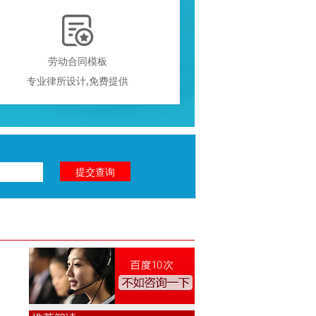

劳动合同模板
专业律所设计,免费提供