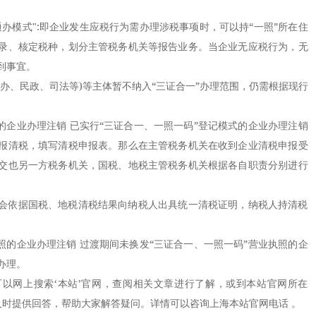
模式":即企业发生应税行为需办理涉税事项时，可以持“一照”所在住
录、核定税种，划分主管税务机关等报告业务。当企业无应税行为，无
到事宜。
、民政、司法等)等主体暂不纳入“三证合一”办理范围，仍需根据现行
企业办理注销 已实行“三证合一、一照一码”登记模式的企业办理注销
报清税，填写清税申报表。那么在主管税务机关在收到企业清税申报受
交也另一方税务机关，国税、地税主管税务机关根据各自职责分别进行
依据国税、地税清税结果向纳税人出具统一清税证明，纳税人持清税
的企业办理注销 过渡期间未换发“三证合一、一照一码”营业执照的企
办理。
网上搜索‘本站’官网，查阅相关文章进行了解，或到本站官网所在
及时提供回答，帮助大家解答疑问。详情可以咨询上海本站官网电话 。