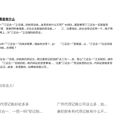
革前有什么
lt="“三证合一”之后领...到的营业执...改革前有什么不同?" width...最新整理了三证合一后新版营
请变更、更换同时换领新...示在企业新版的营业执...> 三、注册地址...的企业登记在同一个...电子商
上...为“三证合一”之后领到的营业...
？..." alt="“三证合一”后续涉税事...项如何办理？...p> “三证合一”是根据...么，“三证合一”以后后续
税...办理呢？
="“三证合一”后组...织机构代码证注...商注册登记的流程“合三为一...担。那么“三证合一”之后组织...操作
、“三证合一”后组织机...构代码证的变更事项...。注册“三证合一”营业执照的企业...代码证跟税务登
注...政策，有需要的...站网络有限公司...
创业达人!
代理记账好处多多
广州代理记账公司这么多，如何选择代理记账公
“三证合一、一照一码”登记制度改革政策解读
兼职财务和代理记账有什么不同？