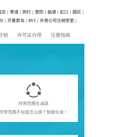
嘉定
青浦
闵行
普陀
杨浦
虹口
园区
|
|
|
|
|
|
|
尔
开曼群岛
BVI
外资公司注销变更
|
|
|
|
注销
许可证办理
注册指南

经营范围生成器
经营范围不知道怎么填？智能生成！