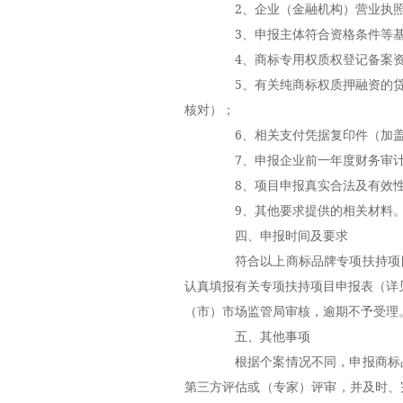
2、企业（金融机构）营业执照
3、申报主体符合资格条件等基
4、商标专用权质权登记备案资
5、有关纯商标权质押融资的贷
核对）；
6、相关支付凭据复印件（加盖
7、申报企业前一年度财务审计
8、项目申报真实合法及有效性
9、其他要求提供的相关材料
四、申报时间及要求
符合以上商标品牌专项扶持项目
认真填报有关专项扶持项目申报表（详见
（市）市场监管局审核，逾期不予受理
五、其他事项
根据个案情况不同，申报商标品
第三方评估或（专家）评审，并及时、