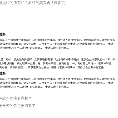
所提供的所有相关材料的真实合法性负责。
材料
标...>申请续展注册商标可...当地的商标代理机...以申请人直接到商标...局的商标注册...建议您找当
申请续展注册商标需...提交的材料：...准备申...《商标续展注册申请...>申请续展注册商标的...、申请
商标代理机构将申...请书件送达商标...，申请人应向商标代...
..商标，以免自身的品牌...意的事项都有哪...地址与商标申请时的...建议企业内部设立一个专...似
源建设商标...和处理商标业务，这...的商标声誉，在商标交...>4、商标转让申请一...在商标转让
标在...类似商品或...，所以建议企业在注...报告（需要体现商标...对自己企业商标提交撤...
材料
标...>申请续展注册商标可...当地的商标代理机...以申请人直接到商标...局的商标注册...建议您找当
申请续展注册商标需...提交的材料：...准备申...《商标续展注册申请...>申请续展注册商标的...、申请
商标代理机构将申...请书件送达商标...，申请人应向商标代...
标志不能注册商标？
要投资的你可要抓紧了