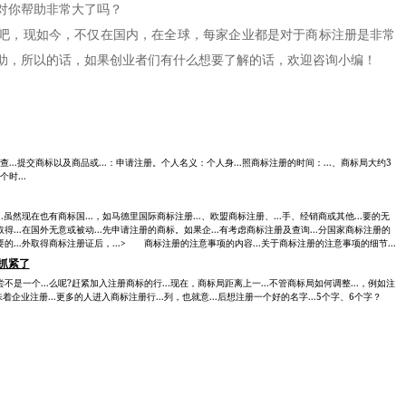
对你帮助非常大了吗？
，现如今，不仅在国内，在全球，每家企业都是对于商标注册是非常
助，所以的话，如果创业者们有什么想要了解的话，欢迎咨询小编！
步：查...提交商标以及商品或...：申请注册。个人名义：个人身...照商标注册的时间：...、商标局大约3
时...
..虽然现在也有商标国...，如马德里国际商标注册...、欧盟商标注册、...手、经销商或其他...要的无
取得...在国外无意或被动...先申请注册的商标。如果企...有考虑商标注册及查询...分国家商标注册的
要的...外取得商标注册证后，...> 商标注册的注意事项的内容...关于商标注册的注意事项的细节...
抓紧了
不是一个...么呢?赶紧加入注册商标的行...现在，商标局距离上一...不管商标局如何调整...，例如注
味着企业注册...更多的人进入商标注册行...列，也就意...后想注册一个好的名字...5个字、6个字？