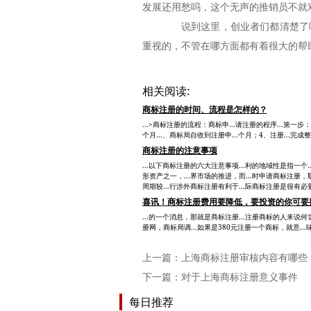
发展还用愁吗，这个无声的推销员不就
说到这里，创业者们都清楚了吧
重视的，不管在哪方面都有着很大的帮
相关阅读:
商标注册的时间、流程是怎样的？
...>商标注册的流程：商标申...请注册的程序...第一
个月...、商标局自收到注册申...个月；4、注册...完成整个
商标注册的注意事项
...以下商标注册的六大注意事项...利的地域性是指一个.
形资产之一，...界市场的推进，而...时申请商标注册，
周期较...行涉外商标注册有利于...际商标注册是很有必
喜讯！商标注册费用要降低，要投资的你可要
...的一个消息，那就是商标注册...注册商标的人来说何尝
册网，商标局调...如果是380元注册一个商标，就意...
上一篇：
上海商标注册审核内容有哪些
下一篇：
对于上海商标注册意义事件
每日推荐