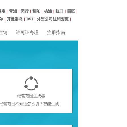
嘉定
青浦
闵行
普陀
杨浦
虹口
园区
|
|
|
|
|
|
|
尔
开曼群岛
BVI
外资公司注销变更
|
|
|
|
注销
许可证办理
注册指南

经营范围生成器
经营范围不知道怎么填？智能生成！