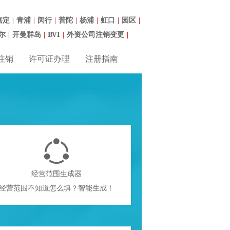
嘉定
青浦
闵行
普陀
杨浦
虹口
园区
|
|
|
|
|
|
|
尔
开曼群岛
BVI
外资公司注销变更
|
|
|
|
注销
许可证办理
注册指南

经营范围生成器
经营范围不知道怎么填？智能生成！