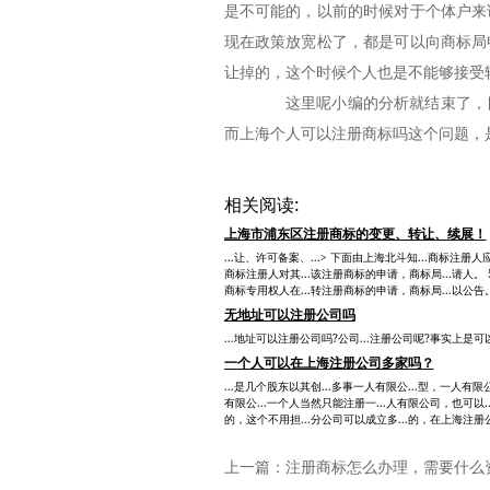
是不可能的，以前的时候对于个体户来
现在政策放宽松了，都是可以向商标局
让掉的，这个时候个人也是不能够接受
这里呢小编的分析就结束了，目
而上海个人可以注册商标吗这个问题，
相关阅读:
上海市浦东区注册商标的变更、转让、续展！
...让、许可备案、...> 下面由上海北斗知...商标注
商标注册人对其...该注册商标的申请，商标局...请人。 
商标专用权人在...转注册商标的申请，商标局...以公告
无地址可以注册公司吗
...地址可以注册公司吗?公司...注册公司呢?事实上是可
一个人可以在上海注册公司多家吗？
...是几个股东以其创...多事一人有限公...型，一人有
有限公...一个人当然只能注册一...人有限公司，也可以..
的，这个不用担...分公司可以成立多...的，在上海注册公
上一篇：
注册商标怎么办理，需要什么